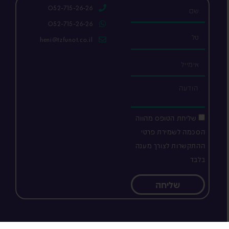
שם
052-715-26-26
052-715-26-26
טל
heni@tzfunot.co.il
אימייל
הודעה
שליחת הטופס מהווה
הסכמה לשמירת פרטי
ההתקשרות לצורך מענה
בלבד
שליחה