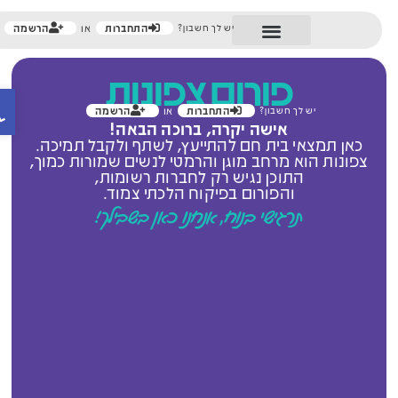
ילוג
התחברות
הרשמה
יש לך חשבון?
או
תוכן
שיח אישי נשי
מחשבון הריון
תיק לחדר לידה
תוכנית לידה אישית
מכללת צפונות
מאמרים מקצועיים
פורום צפונות
פת
התחברות
הרשמה
יש לך חשבון?
או
אישה יקרה, ברוכה הבאה!
כאן תמצאי בית חם להתייעץ, לשתף ולקבל תמיכה.
צפונות הוא מרחב מוגן והרמטי לנשים שמורות כמוך,
התוכן נגיש רק לחברות רשומות,
והפורום בפיקוח הלכתי צמוד.
תרגישי בנוח, אנחנו כאן בשבילך!